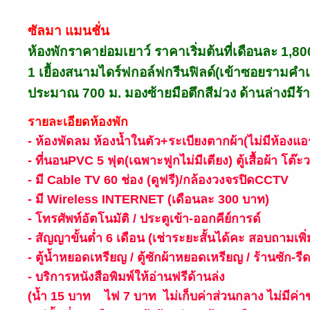
ซัลมา แมนชั่น
ห้องพักราคาย่อมเยาว์ ราคาเริ่มต้นที่เดือนละ
1,80
1 เยื้องสนามไดร์ฟกอล์ฟกรีนฟิลด์(เข้าซอยรามค
ประมาณ 700 ม. มองซ้ายมือตึกสีม่วง ด้านล่างมีร้า
รายละเอียดห้องพัก
- ห้องพัดลม ห้องน้ำในตัว+ระเบียงตากผ้า(ไม่มีห้องแอร
- ที่นอนPVC 5 ฟุต(เฉพาะฟูกไม่มีเตียง) ตู้เสื้อผ้า โต๊ะว
- มี Cable TV 60 ช่อง (ดูฟรี)/กล้องวงจรปิดCCTV
- มี Wireless INTERNET (เดือนละ 300 บาท)
- โทรศัพท์อัตโนมัติ / ประตูเข้า-ออกคีย์การด์
- สัญญาขั้นต่ำ 6 เดือน (เช่าระยะสั้นได้คะ สอบถามเพิ่
- ตู้น้ำหยอดเหรียญ / ตู้ซักผ้าหยอดเหรียญ / ร้านซัก-
- บริการหนังสือพิมพ์ให้อ่านฟรีด้านล่ง
(น้ำ 15 บาท ไฟ 7 บาท ไม่เก็บค่าส่วนกลาง ไม่มีค่า