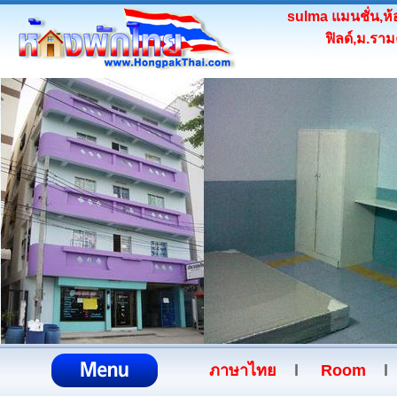
sulma แมนชั่น,ห้
ฟิลด์,ม.รา
ภาษาไทย
l
Room