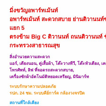
มิ่งขวัญอพาร์ทเม้นท์
อพาร์ทเม้นท์ สะดวกสบาย ย่านติวานนท์
แยก 5
ตรงข้าม Big C ติวานนท์ ถนนติวานนท์ ข
กระทรวงสาธารณสุข
สิ่งอำนวยความสะดวก
แอร์, เตียงนอน, ตู่เสื้อผ้า, โต๊ะวางทีวี, โต๊ะหัวเตียง, เคเบ
โทรศัพท์, ลิฟ ที่จอดรถสะดวกสบาย,
เครื่องซักผ้าอัตโนมัติหยอดเหรียญ, มินิมาร์ท
ระบบรักษาความปลอดภัย
รปภ. 24 ชม. ระบบคีย์การ์ด กล้องวงจรปิด
สถานที่ใกล้เคียง