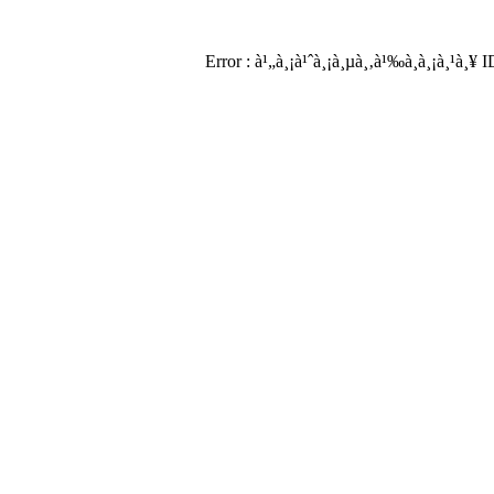
Error : à¹„à¸¡à¹ˆà¸¡à¸µà¸‚à¹‰à¸­à¸¡à¸¹à¸¥ 