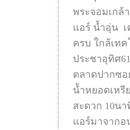
พระจอมเกล้าธ
แอร์ น้ำอุ่น เ
ครบ ใกล้เทค
ประชาอุทิศ6
ตลาดปากซอยแค
น้ำหยอดเหรีย
สะดวก 10นาที
แอร์มาจากอน