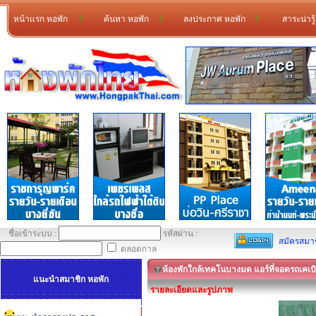
หน้าแรก หอพัก
l
ค้นหา หอพัก
l
ลงประกาศ หอพัก
l
สาระน่ารู
ชื่อเข้าระบบ :
รหัสผ่าน :
สมัครสมา
ตลอดกาล
ห้องพักใกล้เทคโนบางมด แอร์ที่จอดรถเคเ
แนะนำสมาชิก หอพัก
รายละเอียดและรูปภาพ