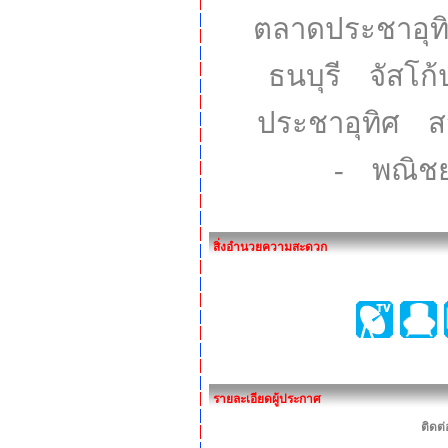
ตลาดประชาอุท
ธนบุรี จัสโก
ประชาอุทิศ สวน
- พณิชย
สิ่งอำนวยความสะดวก
รายละเอียดผู้ประกาศ
ติดต