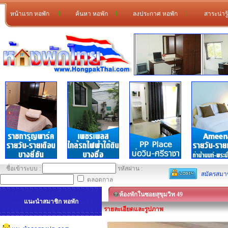
หน้าแรก หอพัก
l
ค้นหา หอพัก
l
ลงประกาศ หอพัก
l
สาระน่ารู
ชื่อเข้าระบบ :
รหัสผ่าน :
สมัครสมา
ตลอดกาล
ห้องพักในซอยสุขุมวิท 49
แนะนำสมาชิก หอพัก
รายละเอียดและรูปภาพ