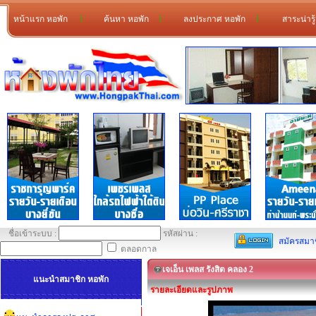
หน้าแรก หอพัก
l
ค้นหา หอพัก
l
ลงประกาศ หอพัก
l
สาระน่ารู
ชื่อเข้าระบบ :
รหัสผ่าน :
สมัครสมา
ตลอดกาล
เจเอ็น เพลส รังสิต คลอง 2
แนะนำสมาชิก หอพัก
รายละเอียดและรูปภาพ